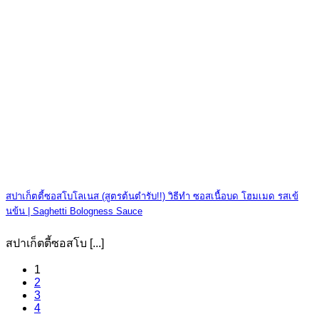
สปาเก็ตตี้ซอสโบโลเนส (สูตรต้นตำรับ!!) วิธีทำ ซอสเนื้อบด โฮมเมด รสเข้
นข้น | Saghetti Bologness Sauce
สปาเก็ตตี้ซอสโบ [...]
1
2
3
4