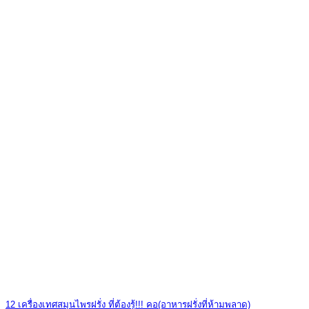
12 เครื่องเทศสมุนไพรฝรั่ง ที่ต้องรู้!!! คอ(อาหารฝรั่งที่ห้ามพลาด)