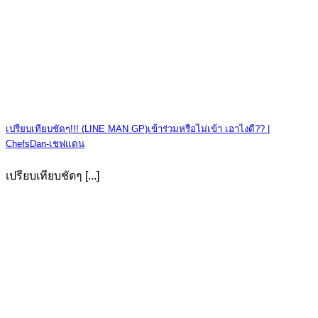
เปรียบเทียบชัดๆ!!! (LINE MAN GP)เข้าร่วมหรือไม่เข้า เอาไงดี?? |
ChefsDan-เชฟแดน
เปรียบเทียบชัดๆ [...]