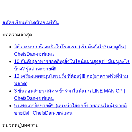
สมัครเรียนทำโดนัทอเมริกัน
บทความล่าสุด
วิธีวางระบบห้องครัวในโรงแรม (เริ่มต้นยังไง?) มาดูกัน |
ChefsDan-เชฟแดน
10 อันดับ(อาหารยอดฮิต)สั่งในไลน์แมนสูงสุด!! มีเมนูอะไร
บ้าง? รู้แล้วจะขายดี!!
12 เครื่องเทศสมุนไพรฝรั่ง ที่ต้องรู้!!! คอ(อาหารฝรั่งที่ห้าม
พลาด)
3 ขั้นตอนง่ายๆ สมัครเข้าร่วมไลน์แมน LINE MAN GP |
ChefsDan-เชฟแดน
5 แพคเกจจิ้งขายดี!!! (แนะนำใส่คุกกี้ขายออนไลน์) ขายดี
ขายปัง! | ChefsDan-เชฟแดน
หมวดหมู่บทความ