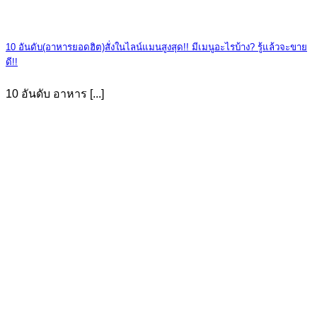
10 อันดับ(อาหารยอดฮิต)สั่งในไลน์แมนสูงสุด!! มีเมนูอะไรบ้าง? รู้แล้วจะขาย
ดี!!
10 อันดับ อาหาร [...]