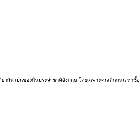
ันเดียวกัน เป็นของกินประจำชาติอังกฤษ โดยเฉพาะคนเดินถนน หาซื้