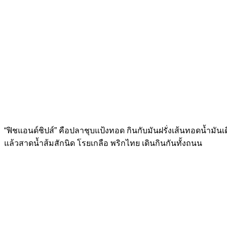
“ฟิชแอนด์ชิปส์” คือปลาชุบแป้งทอด กินกับมันฝรั่งเส้นทอดน้ำม
แล้วสาดน้ำส้มสักนิด โรยเกลือ พริกไทย เดินกินกันทั้งถนน