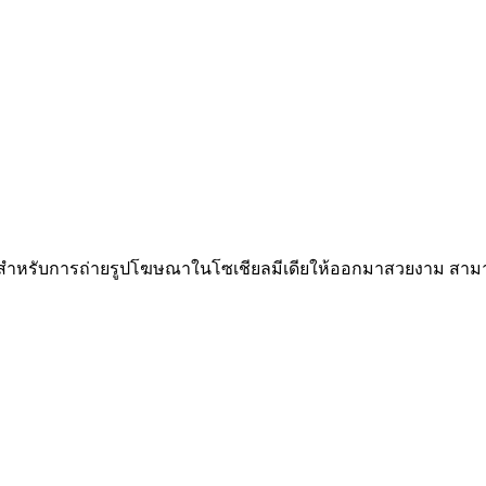
ำหรับการถ่ายรูปโฆษณาในโซเชียลมีเดียให้ออกมาสวยงาม สามาร